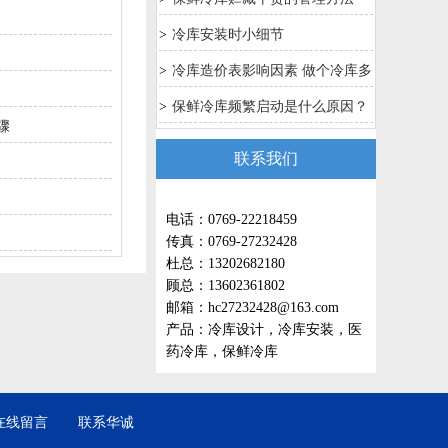
>
冷库安装时小细节
>
冷库造价表影响因素 做个冷库多
少钱是如何计算
>
保鲜冷库频繁启动是什么原因？
骤
联系我们
电话：0769-22218459
传真：0769-27232428
杜总：13202682180
顾总：13602361802
邮箱：hc27232428@163.com
产品：冷库设计，冷库安装，医
药冷库，保鲜冷库
在线留言
联系华诚