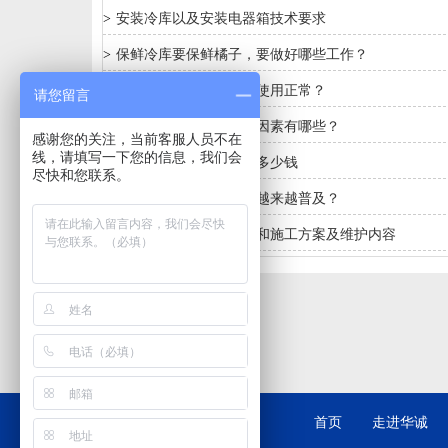
>
安装冷库以及安装电器箱技术要求
>
保鲜冷库要保鲜橘子，要做好哪些工作？
>
夏季冷库要怎么样保证使用正常？
请您留言
>
冷库安装应考虑的综合因素有哪些？
感谢您的关注，当前客服人员不在
线，请填写一下您的信息，我们会
>
保鲜冷库建造大概需要多少钱
尽快和您联系。
>
为什么农产品冷库安装越来越普及？
>
医药冷库冷库安装设计和施工方案及维护内容
首页
走进华诚