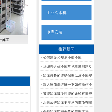
工业冷水机
冷库安装
计施工
推荐新闻
>
如何建设和规划小型冷库
>
华诚告诉你冷库常见故障问题及
解决方法
>
冷库设备的维护保养以及冷库安
装要求
>
跟大家简单讲解一下如何操作冷
库配电箱
>
节能冷库减少耗能的途径有哪些
呢？
>
水果放进冷库要注意的事项有哪
些？
>
保鲜冷库贮藏干货的管理方法